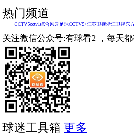
热门频道
CCTV5
cctv1综合
风云足球
CCTV5+
江苏卫视
浙江卫视
东
关注微信公众号:有球看2 ，每天
球迷工具箱
更多