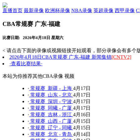
直播首页
最新录像
欧洲杯录像
NBA录像
英超录像
西甲录像
CBA常规赛 广东-福建
比赛日期: 2026年4月18日 星期六
< 请点击下面的录像或视频链接开始观看，部分录像会有多个版
2026年4月18日CBA常规赛 广东-福建 新闻集锦
[CNTV2]
·查看比赛结果·
本站为你推荐其他CBA录像 视频
·
常规赛 新疆 - 上海
4月17日
·
常规赛 山东 - 北京
4月17日
·
常规赛 深圳 - 宁波
4月17日
·
常规赛 同曦 - 广厦
4月17日
·
常规赛 吉林 - 浙江
4月16日
·
常规赛 山西 - 广厦
4月15日
·
常规赛 辽宁 - 同曦
4月15日
·
常规赛 北京 - 青岛
4月14日