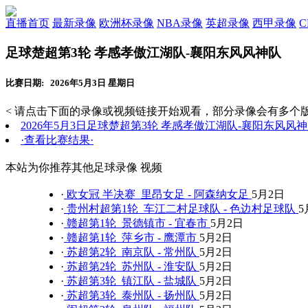
直播首页
最新录像
欧洲杯录像
NBA录像
英超录像
西甲录像
足球楚超第3轮 孝感孝傲江湖队-襄阳东风风神队
比赛日期: 2026年5月3日 星期日
< 请点击下面的录像或视频链接开始观看，部分录像会有多个版
2026年5月3日足球楚超第3轮 孝感孝傲江湖队-襄阳东风风
·查看比赛结果·
本站为你推荐其他足球录像 视频
·
欧女冠 半决赛 里昂女足 - 阿森纳女足
5月2日
·
贵州村超第1轮 车江二村足球队 - 色边村足球队
5
·
赣超第1轮 景德镇市 - 宜春市
5月2日
·
赣超第1轮 萍乡市 - 鹰潭市
5月2日
·
苏超第2轮 南京队 - 常州队
5月2日
·
苏超第2轮 苏州队 - 淮安队
5月2日
·
苏超第3轮 镇江队 - 盐城队
5月2日
·
苏超第3轮 泰州队 - 扬州队
5月2日