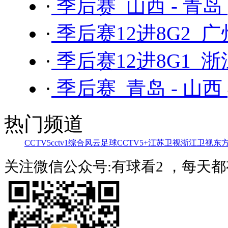
·
季后赛 山西 - 青岛
·
季后赛12进8G2 广
·
季后赛12进8G1 浙
·
季后赛 青岛 - 山西
热门频道
CCTV5
cctv1综合
风云足球
CCTV5+
江苏卫视
浙江卫视
东
关注微信公众号:有球看2 ，每天