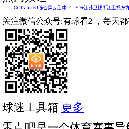
CCTV5
cctv1综合
风云足球
CCTV5+
江苏卫视
浙江卫视
东
关注微信公众号:有球看2 ，每天
球迷工具箱
更多
零点吧是一个体育赛事导