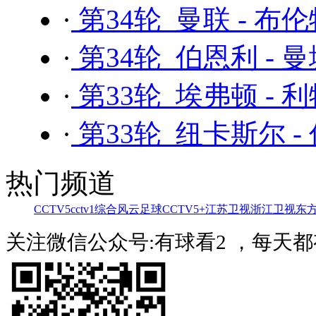
·
第34轮 曼联 - 布
·
第34轮 伯恩利 - 
·
第33轮 埃弗顿 - 
·
第33轮 纽卡斯尔 -
热门频道
CCTV5
cctv1综合
风云足球
CCTV5+
江苏卫视
浙江卫视
东
关注微信公众号:有球看2 ，每天