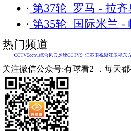
·
第37轮 罗马 - 拉
·
第35轮 国际米兰 -
热门频道
CCTV5
cctv1综合
风云足球
CCTV5+
江苏卫视
浙江卫视
东
关注微信公众号:有球看2 ，每天