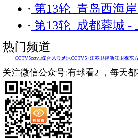
·
第13轮 青岛西海岸
·
第13轮 成都蓉城 -
热门频道
CCTV5
cctv1综合
风云足球
CCTV5+
江苏卫视
浙江卫视
东
关注微信公众号:有球看2 ，每天