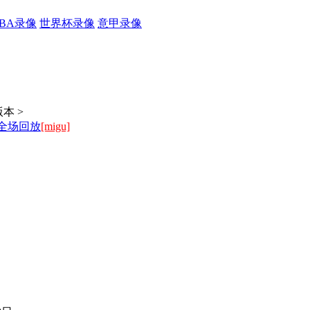
CBA录像
世界杯录像
意甲录像
本 >
 全场回放
[migu]