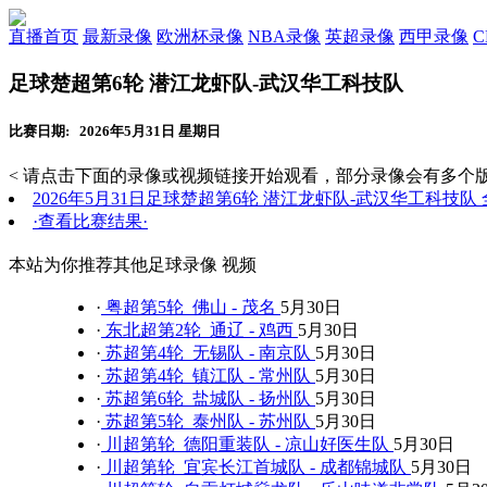
直播首页
最新录像
欧洲杯录像
NBA录像
英超录像
西甲录像
足球楚超第6轮 潜江龙虾队-武汉华工科技队
比赛日期: 2026年5月31日 星期日
< 请点击下面的录像或视频链接开始观看，部分录像会有多个版
2026年5月31日足球楚超第6轮 潜江龙虾队-武汉华工科技队
·查看比赛结果·
本站为你推荐其他足球录像 视频
·
粤超第5轮 佛山 - 茂名
5月30日
·
东北超第2轮 通辽 - 鸡西
5月30日
·
苏超第4轮 无锡队 - 南京队
5月30日
·
苏超第4轮 镇江队 - 常州队
5月30日
·
苏超第6轮 盐城队 - 扬州队
5月30日
·
苏超第5轮 泰州队 - 苏州队
5月30日
·
川超第轮 德阳重装队 - 凉山好医生队
5月30日
·
川超第轮 宜宾长江首城队 - 成都锦城队
5月30日