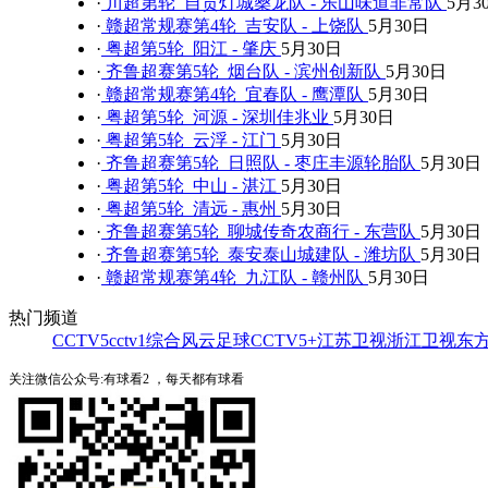
·
川超第轮 自贡灯城燊龙队 - 乐山味道非常队
5月3
·
赣超常规赛第4轮 吉安队 - 上饶队
5月30日
·
粤超第5轮 阳江 - 肇庆
5月30日
·
齐鲁超赛第5轮 烟台队 - 滨州创新队
5月30日
·
赣超常规赛第4轮 宜春队 - 鹰潭队
5月30日
·
粤超第5轮 河源 - 深圳佳兆业
5月30日
·
粤超第5轮 云浮 - 江门
5月30日
·
齐鲁超赛第5轮 日照队 - 枣庄丰源轮胎队
5月30日
·
粤超第5轮 中山 - 湛江
5月30日
·
粤超第5轮 清远 - 惠州
5月30日
·
齐鲁超赛第5轮 聊城传奇农商行 - 东营队
5月30日
·
齐鲁超赛第5轮 泰安泰山城建队 - 潍坊队
5月30日
·
赣超常规赛第4轮 九江队 - 赣州队
5月30日
热门频道
CCTV5
cctv1综合
风云足球
CCTV5+
江苏卫视
浙江卫视
东
关注微信公众号:有球看2 ，每天都有球看