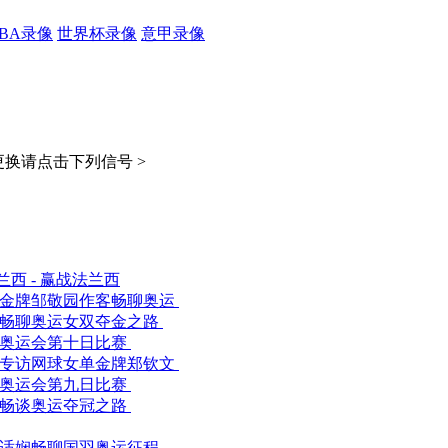
CBA录像
世界杯录像
意甲录像
换请点击下列信号 >
西 - 赢战法兰西
杠金牌邹敬园作客畅聊奥运
合畅聊奥运女双夺金之路
黎奥运会第十日比赛
家专访网球女单金牌郑钦文
黎奥运会第九日比赛
合畅谈奥运夺冠之路
王适娴畅聊国羽奥运征程