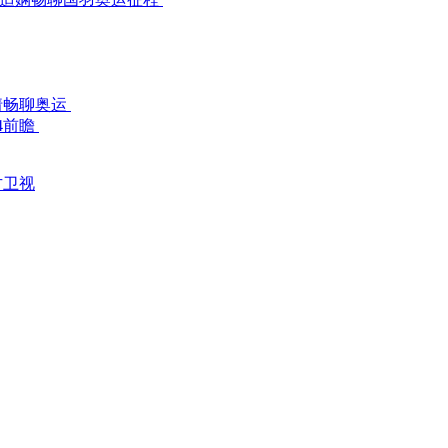
倩畅聊奥运
4前瞻
方卫视