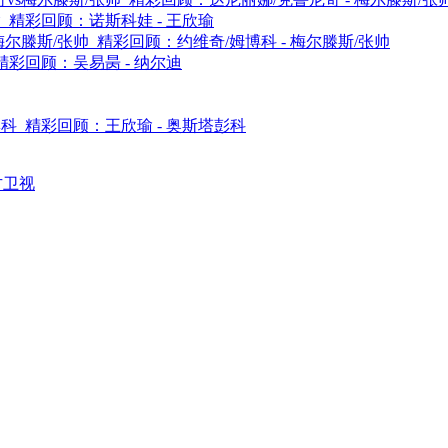
 精彩回顾：诺斯科娃 - 王欣瑜
尔滕斯/张帅 精彩回顾：约维奇/姆博科 - 梅尔滕斯/张帅
彩回顾：吴易昺 - 纳尔迪
科 精彩回顾：王欣瑜 - 奥斯塔彭科
方卫视