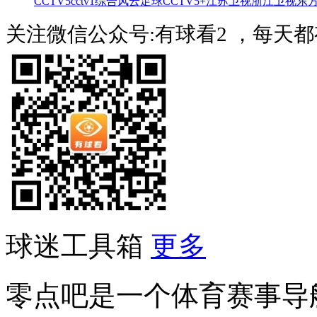
CCTV5
cctv1综合
风云足球
CCTV5+
江苏卫视
浙江卫视
东
关注微信公众号:有球看2 ，每天
球迷工具箱
更多
零点吧是一个体育赛事导