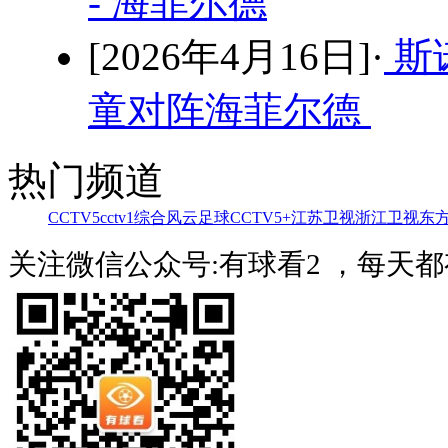
- 海菲尔德
[2026年4月16日]·
斯
童对阵海菲尔德
热门频道
CCTV5
cctv1综合
风云足球
CCTV5+
江苏卫视
浙江卫视
东
关注微信公众号:有球看2 ，每天