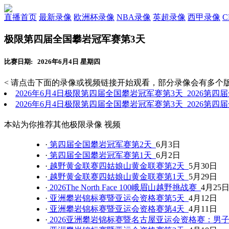
直播首页
最新录像
欧洲杯录像
NBA录像
英超录像
西甲录像
极限第四届全国攀岩冠军赛第3天
比赛日期: 2026年6月4日 星期四
< 请点击下面的录像或视频链接开始观看，部分录像会有多个版
2026年6月4日极限第四届全国攀岩冠军赛第3天 2026第
2026年6月4日极限第四届全国攀岩冠军赛第3天 2026第
本站为你推荐其他极限录像 视频
·
第四届全国攀岩冠军赛第2天
6月3日
·
第四届全国攀岩冠军赛第1天
6月2日
·
越野黄金联赛四姑娘山黄金联赛第2天
5月30日
·
越野黄金联赛四姑娘山黄金联赛第1天
5月29日
·
2026The North Face 100峨眉山越野挑战赛
4月25
·
亚洲攀岩锦标赛暨亚运会资格赛第5天
4月12日
·
亚洲攀岩锦标赛暨亚运会资格赛第4天
4月11日
·
2026亚洲攀岩锦标赛暨名古屋亚运会资格赛：男