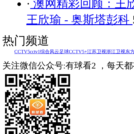
·
澳网精彩回顾：王欣
王欣瑜 - 奥斯塔彭科
热门频道
CCTV5
cctv1综合
风云足球
CCTV5+
江苏卫视
浙江卫视
东
关注微信公众号:有球看2 ，每天