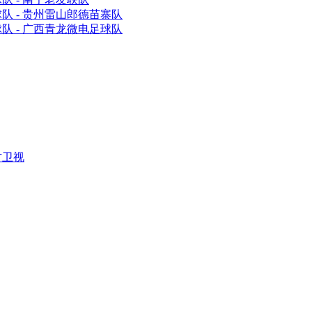
队 - 贵州雷山郎德苗寨队
队 - 广西青龙微电足球队
方卫视