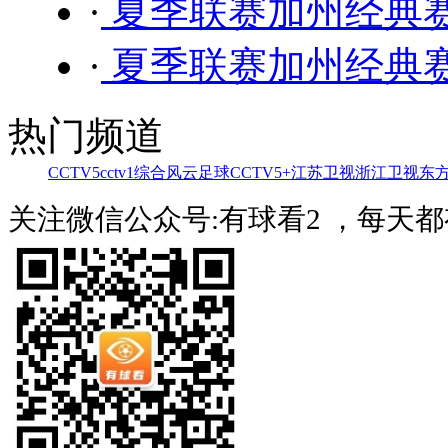
·
夏季联赛加州经典赛 
·
夏季联赛加州经典赛 
热门频道
CCTV5
cctv1综合
风云足球
CCTV5+
江苏卫视
浙江卫视
东
关注微信公众号:有球看2 ，每天