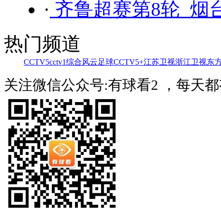
·
齐鲁超赛第8轮 烟台
热门频道
CCTV5
cctv1综合
风云足球
CCTV5+
江苏卫视
浙江卫视
东
关注微信公众号:有球看2 ，每天