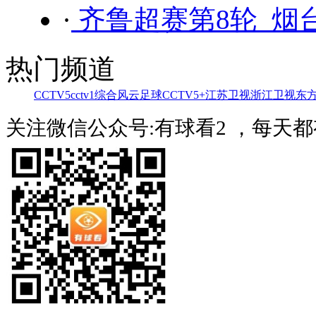
·
齐鲁超赛第8轮 烟台
热门频道
CCTV5
cctv1综合
风云足球
CCTV5+
江苏卫视
浙江卫视
东
关注微信公众号:有球看2 ，每天