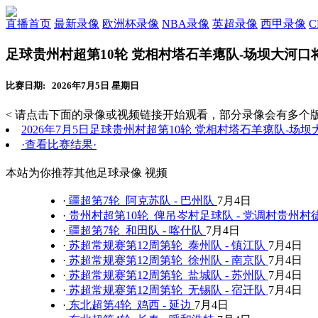
直播首页
最新录像
欧洲杯录像
NBA录像
英超录像
西甲录像
足球贵州村超第10轮 党相村塔石羊瘪队-场坝大河
比赛日期: 2026年7月5日 星期日
< 请点击下面的录像或视频链接开始观看，部分录像会有多个版
2026年7月5日足球贵州村超第10轮 党相村塔石羊瘪队-场
·查看比赛结果·
本站为你推荐其他足球录像 视频
·
疆超第7轮 阿克苏队 - 巴州队
7月4日
·
贵州村超第10轮 俾吊岑村足球队 - 党调村贵州村
·
疆超第7轮 和田队 - 喀什队
7月4日
·
苏超常规赛第12周第轮 泰州队 - 镇江队
7月4日
·
苏超常规赛第12周第轮 徐州队 - 南京队
7月4日
·
苏超常规赛第12周第轮 盐城队 - 苏州队
7月4日
·
苏超常规赛第12周第轮 无锡队 - 宿迁队
7月4日
·
东北超第4轮 鸡西 - 延边
7月4日