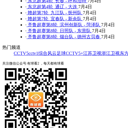
·
东北超第4轮 长春 - 呼和浩特
7月4日
·
东北超第4轮 通辽 - 大连
7月4日
·
赣超第7轮 九江队 - 抚州队
7月4日
·
赣超第7轮 宜春队 - 新余队
7月4日
·
齐鲁超赛第8轮 滨州创新队 - 菏泽队
7月4日
·
齐鲁超赛第8轮 日照队 - 东营队
7月4日
·
齐鲁超赛第8轮 烟台队 - 德州古贝春
7月4日
热门频道
CCTV5
cctv1综合
风云足球
CCTV5+
江苏卫视
浙江卫视
东
关注微信公众号:有球看2 ，每天都有球看