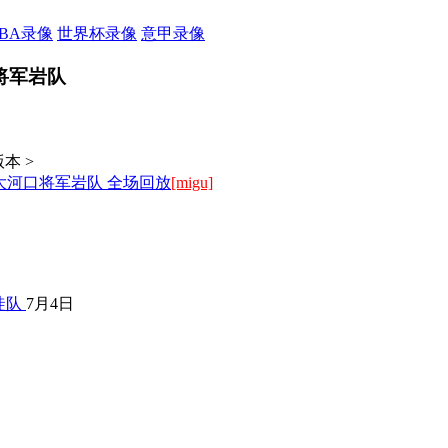
CBA录像
世界杯录像
意甲录像
口将军岩队
本 >
坝大河口将军岩队 全场回放
[migu]
徒队
7月4日