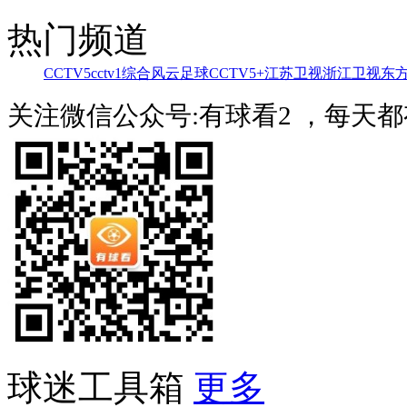
热门频道
CCTV5
cctv1综合
风云足球
CCTV5+
江苏卫视
浙江卫视
东
关注微信公众号:有球看2 ，每天
球迷工具箱
更多