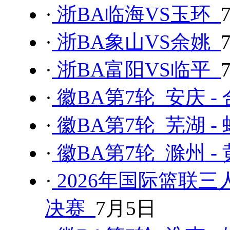
·
浙BA临海VS玉环
·
浙BA象山VS余姚
·
浙BA富阳VS临平
·
徽BA第7轮 安庆 -
·
徽BA第7轮 芜湖 -
·
徽BA第7轮 滁州 -
·
2026年国际篮联三
决赛
7月5日