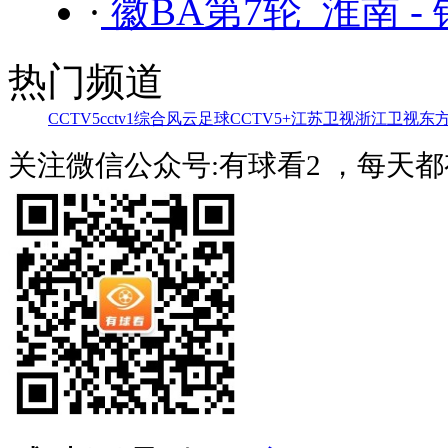
·
徽BA第7轮 淮南 -
热门频道
CCTV5
cctv1综合
风云足球
CCTV5+
江苏卫视
浙江卫视
东
关注微信公众号:有球看2 ，每天