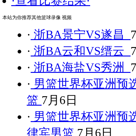
·查看比赛结果·
本站为你推荐其他篮球录像 视频
·
浙BA景宁VS遂昌
·
浙BA云和VS缙云
·
浙BA海盐VS秀洲
·
男篮世界杯亚洲预选
篮
7月6日
·
男篮世界杯亚洲预选
律宾男篮
7月6日