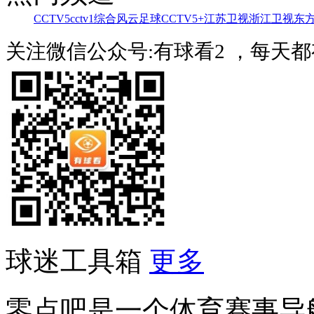
CCTV5
cctv1综合
风云足球
CCTV5+
江苏卫视
浙江卫视
东
关注微信公众号:有球看2 ，每天
球迷工具箱
更多
零点吧是一个体育赛事导