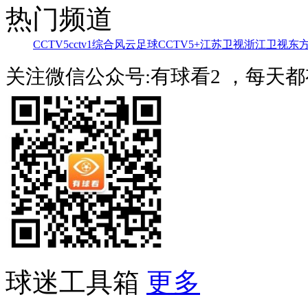
热门频道
CCTV5
cctv1综合
风云足球
CCTV5+
江苏卫视
浙江卫视
东
关注微信公众号:有球看2 ，每天
球迷工具箱
更多