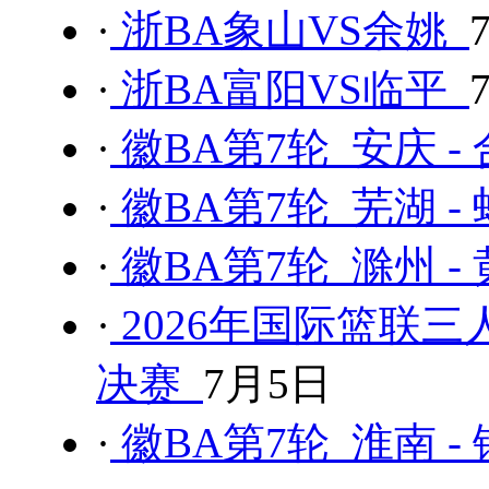
·
浙BA象山VS余姚
·
浙BA富阳VS临平
·
徽BA第7轮 安庆 -
·
徽BA第7轮 芜湖 -
·
徽BA第7轮 滁州 -
·
2026年国际篮联三
决赛
7月5日
·
徽BA第7轮 淮南 -