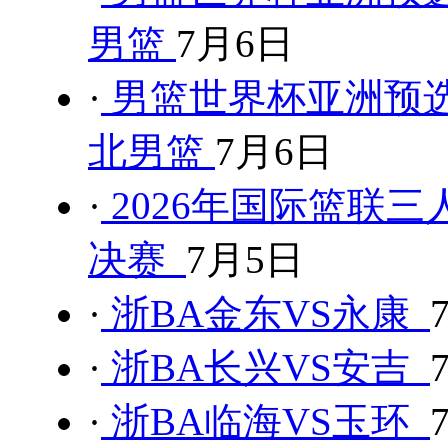
男篮
7月6日
·
男篮世界杯亚洲预选
北男篮
7月6日
·
2026年国际篮联三
决赛
7月5日
·
浙BA金东VS永康
·
浙BA长兴VS安吉
·
浙BA临海VS玉环