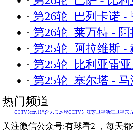
·
第26轮 巴萨 - 比
·
第26轮 巴列卡诺 -
·
第26轮 莱万特 - 
·
第25轮 阿拉维斯 -
·
第25轮 比利亚雷亚
·
第25轮 塞尔塔 - 
热门频道
CCTV5
cctv1综合
风云足球
CCTV5+
江苏卫视
浙江卫视
东
关注微信公众号:有球看2 ，每天