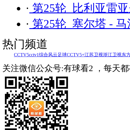
·
第25轮 比利亚雷亚
·
第25轮 塞尔塔 - 
热门频道
CCTV5
cctv1综合
风云足球
CCTV5+
江苏卫视
浙江卫视
东
关注微信公众号:有球看2 ，每天