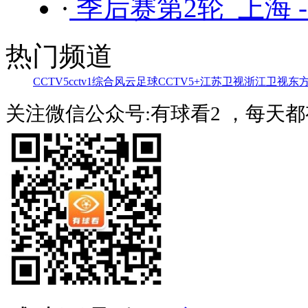
·
季后赛第2轮 上海 
热门频道
CCTV5
cctv1综合
风云足球
CCTV5+
江苏卫视
浙江卫视
东
关注微信公众号:有球看2 ，每天