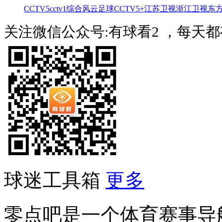
CCTV5
cctv1综合
风云足球
CCTV5+
江苏卫视
浙江卫视
东
关注微信公众号:有球看2 ，每天
球迷工具箱
更多
零点吧是一个体育赛事导