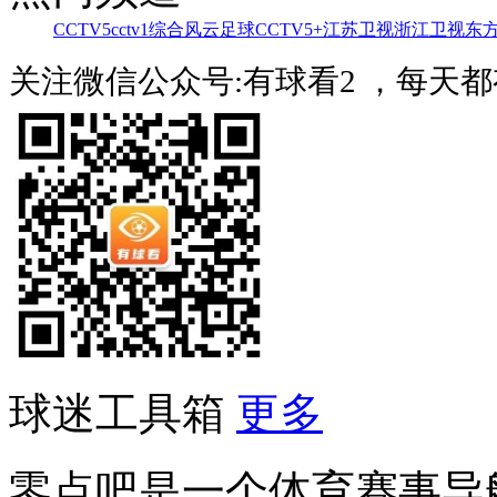
CCTV5
cctv1综合
风云足球
CCTV5+
江苏卫视
浙江卫视
东
关注微信公众号:有球看2 ，每天
球迷工具箱
更多
零点吧是一个体育赛事导