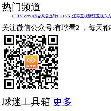
热门频道
CCTV5
cctv1综合
风云足球
CCTV5+
江苏卫视
浙江卫视
东
关注微信公众号:有球看2 ，每天
球迷工具箱
更多