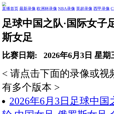
直播首页
最新录像
欧洲杯录像
NBA录像
英超录像
西甲录像
足球中国之队·国际女子
斯女足
比赛日期: 2026年6月3日 星期
< 请点击下面的录像或
有多个版本 >
2026年6月3日足球中