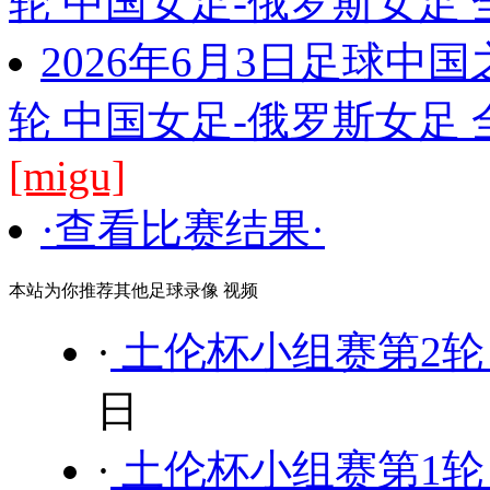
轮 中国女足-俄罗斯女足
2026年6月3日足球中
轮 中国女足-俄罗斯女足
[migu]
·查看比赛结果·
本站为你推荐其他足球录像 视频
·
土伦杯小组赛第2轮 中
日
·
土伦杯小组赛第1轮 委