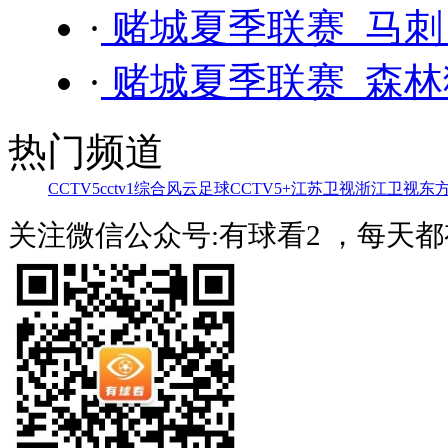
·
赌城夏季联赛 马刺 
·
赌城夏季联赛 森林狼
热门频道
CCTV5
cctv1综合
风云足球
CCTV5+
江苏卫视
浙江卫视
东
关注微信公众号:有球看2 ，每天