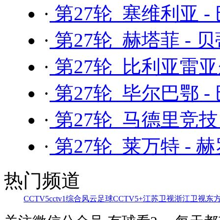
·
第27轮 塞维利亚 -
·
第27轮 赫塔菲 - 
·
第27轮 比利亚雷亚
·
第27轮 毕尔巴鄂 -
·
第27轮 马德里竞技
·
第27轮 莱万特 - 
热门频道
CCTV5
cctv1综合
风云足球
CCTV5+
江苏卫视
浙江卫视
东