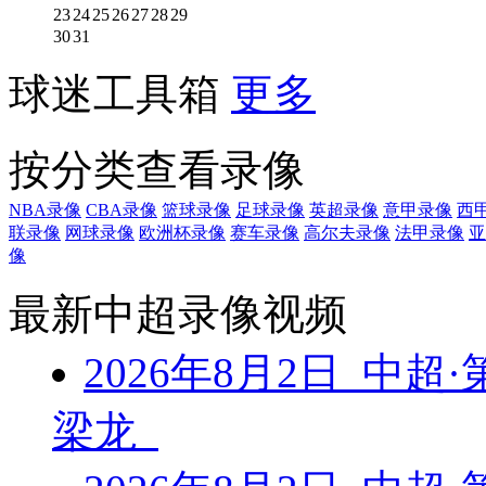
23
24
25
26
27
28
29
30
31
球迷工具箱
更多
按分类查看录像
NBA录像
CBA录像
篮球录像
足球录像
英超录像
意甲录像
西
联录像
网球录像
欧洲杯录像
赛车录像
高尔夫录像
法甲录像
亚
像
最新中超录像视频
2026年8月2日 中超
梁龙