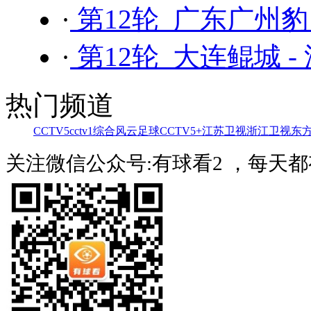
·
第12轮 广东广州豹
·
第12轮 大连鲲城 
热门频道
CCTV5
cctv1综合
风云足球
CCTV5+
江苏卫视
浙江卫视
东
关注微信公众号:有球看2 ，每天